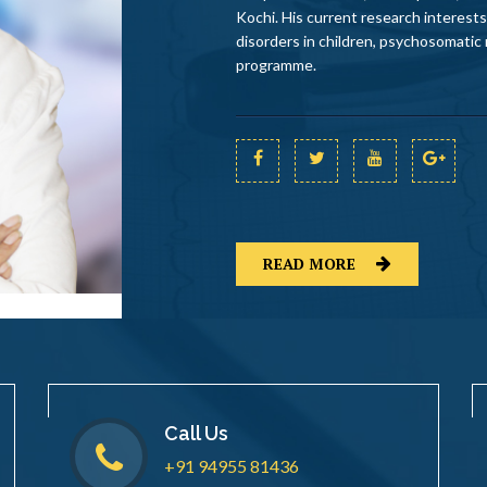
Kochi. His current research interest
disorders in children, psychosomatic
programme.
READ MORE
Call Us
+91 94955 81436