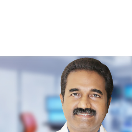
ഒട്ടും ശ്രദ്ധിക്കുന്നില്ല."ഇങ്ങനെ
സംഭവിക്കാനുണ്ടായ കാരണങ്ങളെ കുറിച്ചാണ
ആദ്യം ആലോചിക്കേണ്ടത്.…
READ MORE