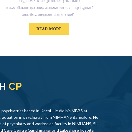
ഒട്ടും ശ്രദ്ധിക്കുന്നില്ല."ഇങ്ങനെ
സംഭവിക്കാനുണ്ടായ കാരണങ്ങളെ കുറിച്ചാണ്
സംഭവിക
ആദ്യം ആലോചിക്കേണ്ടത്.…
READ MORE
TH
CP
 psychiatrist based in Kochi. He did his MBBS at
graduation in psychiatry from NIMHANS Bangalore. He
eld of psychiatry and worked as faculty in NIMHANS, SH
ld Care Centre Gandhinagar and Lakeshore hospital