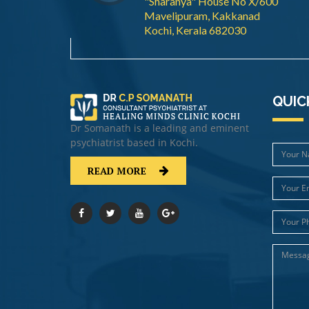
"Sharanya" House No X/600
Mavelipuram, Kakkanad
Kochi, Kerala 682030
QUIC
Dr Somanath is a leading and eminent
psychiatrist based in Kochi.
READ MORE