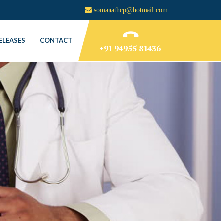
somanathcp@hotmail.com
ELEASES
CONTACT
+91 94955 81436