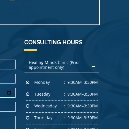
CONSULTING HOURS
Healing Minds Clinic (Prior
appointment only)
Monday
9:30AM–3:30PM
Tuesday
9:30AM–3:30PM
Wednesday
9:30AM–3:30PM
Thursday
9:30AM–3:30PM