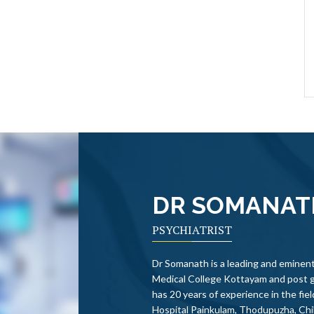
ഒട്ടും ശ്രദ്ധിക്കുന്നില്ല."ഇങ്ങനെ
്
സംഭവിക്കാനുണ്ടായ കാരണങ്ങളെ കുറിച്ചാണ്
ആദ്യം ആലോചിക്കേണ്ടത്.…
READ MORE
DR SOMANA
PSYCHIATRIST
Dr Somanath is a leading and eminent
Medical College Kottayam and post 
has 20 years of experience in the fi
Hospital Painkulam, Thodupuzha, Chi